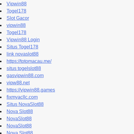
Vipwin88
Togel178
Slot Gacor
vipwin88
Togel178
Vipwin88 Login
Situs Togel178
link novaslot88
https://totomacau.me/
situs togelslot88
gasvipwin88.com
vipw88.net
https://vipwin88.games
fixmyacllc.com
Situs NovaSlot88
Nova Slot88
NovaSlot88
NovaSlot88
Nova Slot88