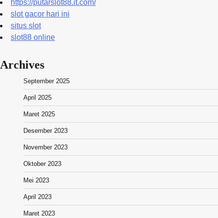
https://putarslot88.it.com/
slot gacor hari ini
situs slot
slot88 online
Archives
September 2025
April 2025
Maret 2025
Desember 2023
November 2023
Oktober 2023
Mei 2023
April 2023
Maret 2023