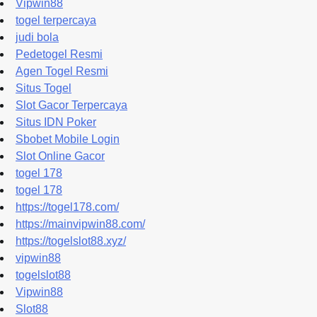
Vipwin88
togel terpercaya
judi bola
Pedetogel Resmi
Agen Togel Resmi
Situs Togel
Slot Gacor Terpercaya
Situs IDN Poker
Sbobet Mobile Login
Slot Online Gacor
togel 178
togel 178
https://togel178.com/
https://mainvipwin88.com/
https://togelslot88.xyz/
vipwin88
togelslot88
Vipwin88
Slot88