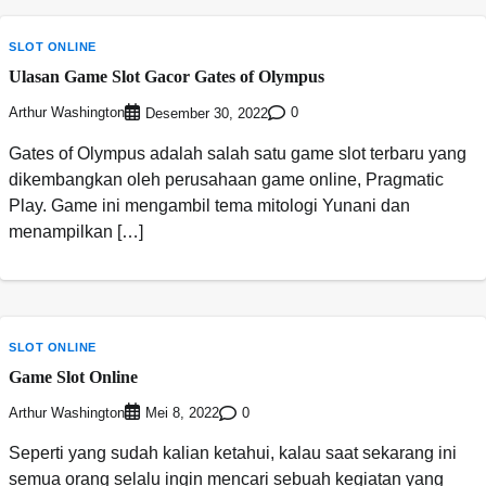
SLOT ONLINE
Ulasan Game Slot Gacor Gates of Olympus
Arthur Washington
0
Desember 30, 2022
Gates of Olympus adalah salah satu game slot terbaru yang
dikembangkan oleh perusahaan game online, Pragmatic
Play. Game ini mengambil tema mitologi Yunani dan
menampilkan […]
SLOT ONLINE
Game Slot Online
Arthur Washington
0
Mei 8, 2022
Seperti yang sudah kalian ketahui, kalau saat sekarang ini
semua orang selalu ingin mencari sebuah kegiatan yang