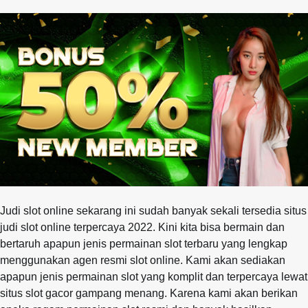
Judi slot online sekarang ini sudah banyak sekali tersedia situs
judi slot online terpercaya 2022. Kini kita bisa bermain dan
bertaruh apapun jenis permainan slot terbaru yang lengkap
menggunakan agen resmi slot online. Kami akan sediakan
apapun jenis permainan slot yang komplit dan terpercaya lewat
situs slot gacor gampang menang. Karena kami akan berikan