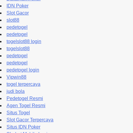
IDN Poker
Slot Gacor
slot88
pedetogel
pedetogel
togelslot88 login
togelslot88
pedetogel
pedetogel
pedetogel login
Vipwin88
togel terpercaya
judi bola
Pedetogel Resmi
Agen Togel Resmi
Situs Togel
Slot Gacor Terpercaya
Situs IDN Poker