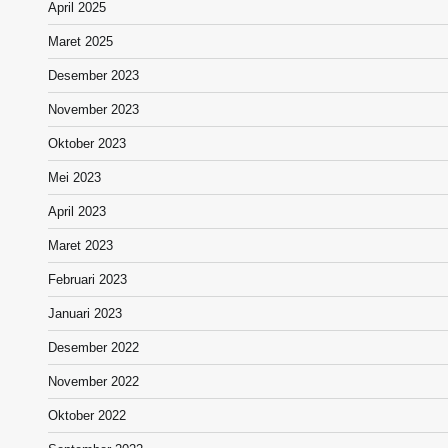
April 2025
Maret 2025
Desember 2023
November 2023
Oktober 2023
Mei 2023
April 2023
Maret 2023
Februari 2023
Januari 2023
Desember 2022
November 2022
Oktober 2022