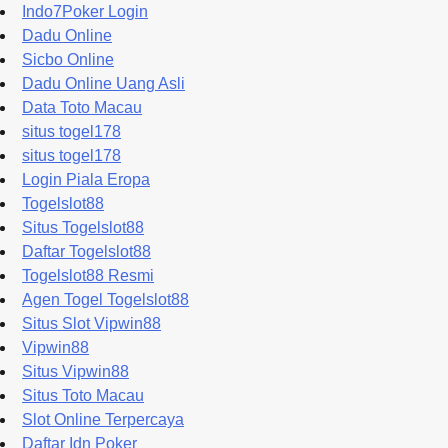
Indo7Poker Login
Dadu Online
Sicbo Online
Dadu Online Uang Asli
Data Toto Macau
situs togel178
situs togel178
Login Piala Eropa
Togelslot88
Situs Togelslot88
Daftar Togelslot88
Togelslot88 Resmi
Agen Togel Togelslot88
Situs Slot Vipwin88
Vipwin88
Situs Vipwin88
Situs Toto Macau
Slot Online Terpercaya
Daftar Idn Poker