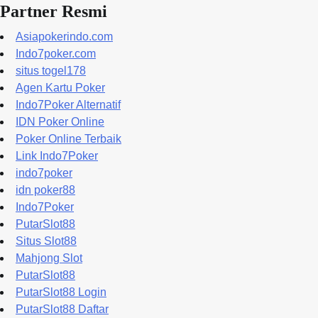
Partner Resmi
Asiapokerindo.com
Indo7poker.com
situs togel178
Agen Kartu Poker
Indo7Poker Alternatif
IDN Poker Online
Poker Online Terbaik
Link Indo7Poker
indo7poker
idn poker88
Indo7Poker
PutarSlot88
Situs Slot88
Mahjong Slot
PutarSlot88
PutarSlot88 Login
PutarSlot88 Daftar