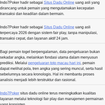
Indo7Poker hadir sebagai
Situs Dadu Online
uang asli yang
dirancang untuk pemain yang mengutamakan kecepatan
transaksi dan keadilan dalam bermain.
Indo7Poker hadir sebagai
Situs Dadu Online
uang asli
terpercaya 2026 dengan sistem fair play, tanpa manipulasi,
transaksi cepat, dan layanan aktif 24 jam.
Bagi pemain togel berpengalaman, data pengeluaran bukan
sekadar angka, melainkan fondasi utama dalam menyusun
prediksi. Melalui
pengeluaran toto macau hari ini
, pemain
dapat melihat pola, tren angka yang sering muncul, serta hasil
sebelumnya secara kronologis. Hal ini membantu proses
analisis menjadi lebih terstruktur dan rasional.
Indo7Poker
situs dadu online terus meningkatkan kualitas
layanan melalui teknologi fair play dan manajemen permainan
yang konsisten.