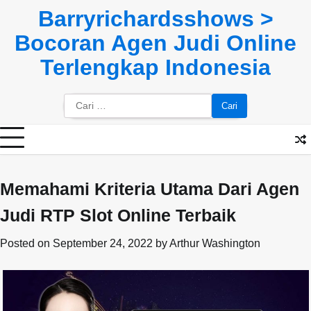
Skip
Barryrichardsshows >
to
Bocoran Agen Judi Online
content
Terlengkap Indonesia
Cari
untuk:
Memahami Kriteria Utama Dari Agen
Judi RTP Slot Online Terbaik
Posted on
September 24, 2022
by
Arthur Washington