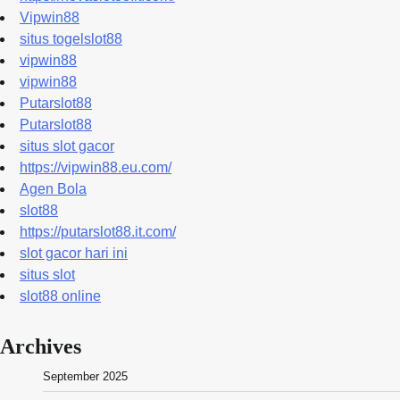
Vipwin88
situs togelslot88
vipwin88
vipwin88
Putarslot88
Putarslot88
situs slot gacor
https://vipwin88.eu.com/
Agen Bola
slot88
https://putarslot88.it.com/
slot gacor hari ini
situs slot
slot88 online
Archives
September 2025