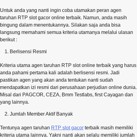
Untuk anda yang nanti ingin coba utamakan peran agen
taruhan RTP slot gacor online terbaik. Namun, anda masih
bingung dalam menentukannya. Silakan saja anda bisa
langsung memahami semua kriteria utamanya melalui ulasan
berikut :
Berlisensi Resmi
Kriteria utama agen taruhan RTP slot online terbaik yang harus
anda pahami pertama kali adalah berlisensi resmi. Jadi
pastikan agen yang akan anda tentukan nanti sudah
mendapatkan izi resmi dari perusahaan perjudian online dunia.
Misal dari PAGCOR, CEZA, Bmm Testlabs, first Cayagan dan
yang lainnya.
Jumlah Member Aktif Banyak
Tentunya agen taruhan
RTP slot gacor
terbaik masih memiliki
kriteria utama lainnya. Yakni nanti akan selalu memiliki jumlah