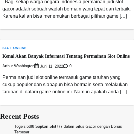
Bagi setiap warga negara Indonesia permainan judi slot
gacor adalah sebuah wadah bermain yang tepat dan terbaik.
Karena kalian bisa menemukan berbagai pilihan game […]
SLOT ONLINE
Kenal Akan Banyak Informasi Tentang Permainan Slot Online
Arthur Washington
0
Juni 11, 2022
Permainan judi slot online termasuk game taruhan yang
cukup populer dan siapapun bisa bermain serta melakukan
taruhan di dalam game online ini. Namun apakah anda […]
Recent Posts
Togelslot88 Sajikan Slot777 dalam Situs Gacor dengan Bonus
Terbesar