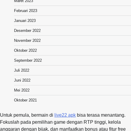
Maret 2023
Februari 2023
Januari 2023
Desember 2022
November 2022
Oktober 2022
September 2022
Juli 2022
Juni 2022
Mei 2022
Oktober 2021
Untuk pemula, bermain di
live22 apk
bisa terasa menantang.
Fokuslah pada pemilihan game dengan RTP tinggi, kelola
anggaran dengan bijak, dan manfaatkan bonus atau fitur free