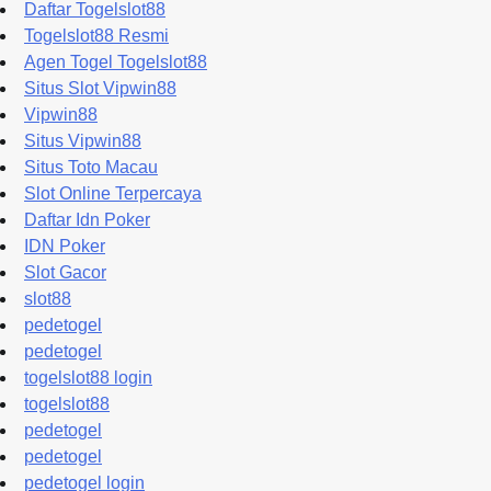
Daftar Togelslot88
Togelslot88 Resmi
Agen Togel Togelslot88
Situs Slot Vipwin88
Vipwin88
Situs Vipwin88
Situs Toto Macau
Slot Online Terpercaya
Daftar Idn Poker
IDN Poker
Slot Gacor
slot88
pedetogel
pedetogel
togelslot88 login
togelslot88
pedetogel
pedetogel
pedetogel login