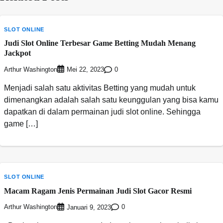
SLOT ONLINE
Judi Slot Online Terbesar Game Betting Mudah Menang
Jackpot
Arthur Washington
0
Mei 22, 2023
Menjadi salah satu aktivitas Betting yang mudah untuk
dimenangkan adalah salah satu keunggulan yang bisa kamu
dapatkan di dalam permainan judi slot online. Sehingga
game […]
SLOT ONLINE
Macam Ragam Jenis Permainan Judi Slot Gacor Resmi
Arthur Washington
0
Januari 9, 2023