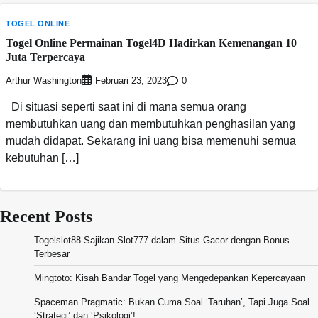
TOGEL ONLINE
Togel Online Permainan Togel4D Hadirkan Kemenangan 10
Juta Terpercaya
Arthur Washington
0
Februari 23, 2023
Di situasi seperti saat ini di mana semua orang
membutuhkan uang dan membutuhkan penghasilan yang
mudah didapat. Sekarang ini uang bisa memenuhi semua
kebutuhan […]
Recent Posts
Togelslot88 Sajikan Slot777 dalam Situs Gacor dengan Bonus
Terbesar
Mingtoto: Kisah Bandar Togel yang Mengedepankan Kepercayaan
Spaceman Pragmatic: Bukan Cuma Soal ‘Taruhan’, Tapi Juga Soal
‘Strategi’ dan ‘Psikologi’!