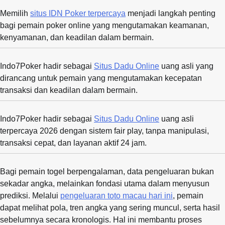
Memilih
situs IDN Poker terpercaya
menjadi langkah penting
bagi pemain poker online yang mengutamakan keamanan,
kenyamanan, dan keadilan dalam bermain.
Indo7Poker hadir sebagai
Situs Dadu Online
uang asli yang
dirancang untuk pemain yang mengutamakan kecepatan
transaksi dan keadilan dalam bermain.
Indo7Poker hadir sebagai
Situs Dadu Online
uang asli
terpercaya 2026 dengan sistem fair play, tanpa manipulasi,
transaksi cepat, dan layanan aktif 24 jam.
Bagi pemain togel berpengalaman, data pengeluaran bukan
sekadar angka, melainkan fondasi utama dalam menyusun
prediksi. Melalui
pengeluaran toto macau hari ini
, pemain
dapat melihat pola, tren angka yang sering muncul, serta hasil
sebelumnya secara kronologis. Hal ini membantu proses