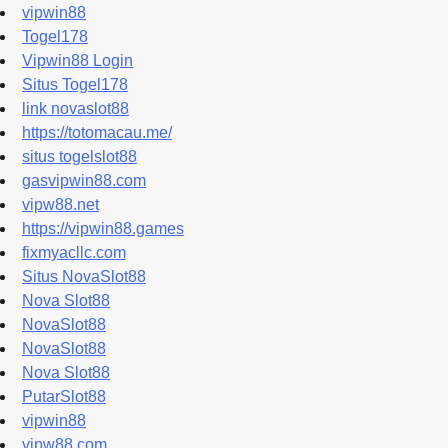
vipwin88
Togel178
Vipwin88 Login
Situs Togel178
link novaslot88
https://totomacau.me/
situs togelslot88
gasvipwin88.com
vipw88.net
https://vipwin88.games
fixmyacllc.com
Situs NovaSlot88
Nova Slot88
NovaSlot88
NovaSlot88
Nova Slot88
PutarSlot88
vipwin88
vipw88.com