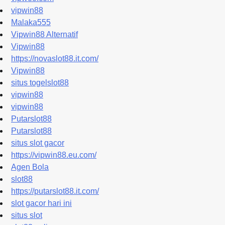
vipwin88
Malaka555
Vipwin88 Alternatif
Vipwin88
https://novaslot88.it.com/
Vipwin88
situs togelslot88
vipwin88
vipwin88
Putarslot88
Putarslot88
situs slot gacor
https://vipwin88.eu.com/
Agen Bola
slot88
https://putarslot88.it.com/
slot gacor hari ini
situs slot