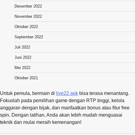
Desember 2022
November 2022
Oktober 2022
September 2022
Juli 2022
Juni 2022
Mei 2022
Oktober 2021
Untuk pemula, bermain di
live22 apk
bisa terasa menantang.
Fokuslah pada pemilihan game dengan RTP tinggi, kelola
anggaran dengan bijak, dan manfaatkan bonus atau fitur free
spin. Dengan latihan, Anda akan lebih mudah menguasai
teknik dan mulai meraih kemenangan!