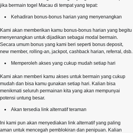
jika bermain togel Macau di tempat yang tepat:
Kehadiran bonus-bonus harian yang menyenangkan
Kami akan memberikan kamu bonus-bonus harian yang begitu
menyenangkan untuk dijadikan sebagai modal bermain.
Secara umum bonus yang kami beri seperti bonus deposit,
new member, rolling-an, jackpot, cashback harian, referral, dsb.
Memperoleh akses yang cukup mudah setiap hari
Kami akan memberi kamu akses untuk bermain yang cukup
mudah dan bisa kamu gunakan setiap hari. Kalian bisa
menikmati seluruh permainan kita yang akan mempunyai
potensi untung besar.
Akan tersedia link alternatif teraman
Ini kami pun akan menyediakan link alternatif yang paling
aman untuk mencegah pemblokiran dan penipuan. Kalian