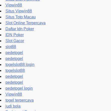
Vipwin88
Situs Vipwin88
Situs Toto Macau
Slot Online Terpercaya
Daftar Idn Poker
IDN Poker
Slot Gacor
slot88
pedetogel
pedetogel
togelslot88 login
togelslot88
pedetogel
pedetogel
pedetogel login
Vipwin88
togel terpercaya
judi bola