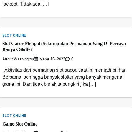
jackpot. Tidak ada […]
SLOT ONLINE
Slot Gacor Menjadi Sekumpulan Permainan Yang Di Percaya
Banyak Slotter
Arthur Washington
0
Maret 16, 2023
Aktivitas dari permainan slot gacor, saat ini menjadi pilihan
Bersama, sehingga banyak slotter yang banyak mengenal
game ini. Dan tidak bis akita pungkiri jika […]
SLOT ONLINE
Game Slot Online