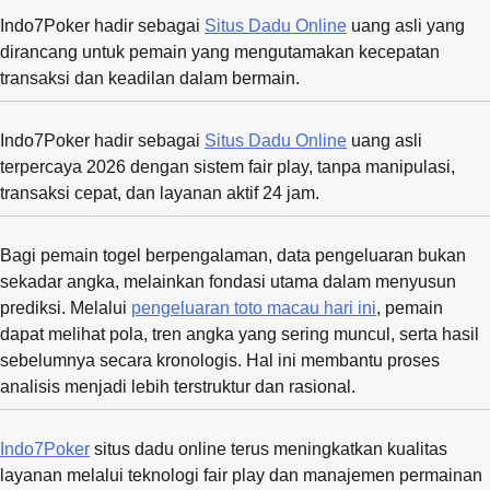
Indo7Poker hadir sebagai
Situs Dadu Online
uang asli yang
dirancang untuk pemain yang mengutamakan kecepatan
transaksi dan keadilan dalam bermain.
Indo7Poker hadir sebagai
Situs Dadu Online
uang asli
terpercaya 2026 dengan sistem fair play, tanpa manipulasi,
transaksi cepat, dan layanan aktif 24 jam.
Bagi pemain togel berpengalaman, data pengeluaran bukan
sekadar angka, melainkan fondasi utama dalam menyusun
prediksi. Melalui
pengeluaran toto macau hari ini
, pemain
dapat melihat pola, tren angka yang sering muncul, serta hasil
sebelumnya secara kronologis. Hal ini membantu proses
analisis menjadi lebih terstruktur dan rasional.
Indo7Poker
situs dadu online terus meningkatkan kualitas
layanan melalui teknologi fair play dan manajemen permainan