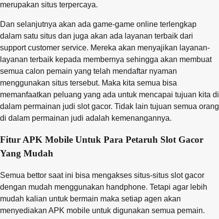
merupakan situs terpercaya.
Dan selanjutnya akan ada game-game online terlengkap
dalam satu situs dan juga akan ada layanan terbaik dari
support customer service. Mereka akan menyajikan layanan-
layanan terbaik kepada membernya sehingga akan membuat
semua calon pemain yang telah mendaftar nyaman
menggunakan situs tersebut. Maka kita semua bisa
memanfaatkan peluang yang ada untuk mencapai tujuan kita di
dalam permainan judi slot gacor. Tidak lain tujuan semua orang
di dalam permainan judi adalah kemenangannya.
Fitur APK Mobile Untuk Para Petaruh Slot Gacor
Yang Mudah
Semua bettor saat ini bisa mengakses situs-situs slot gacor
dengan mudah menggunakan handphone. Tetapi agar lebih
mudah kalian untuk bermain maka setiap agen akan
menyediakan APK mobile untuk digunakan semua pemain.