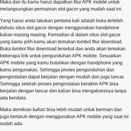
Maka dari itu kamu harus dapatkan fitur APK mobile untuk
melangsungkan permainan slot gacor yang mudah saat ini.
Yang harus anda lakukan pertama kali adalah buka terlebih
dahulu situs slot gacor dengan menggunakan handphone
kalian masing-masing. Kemudian di dalam situs slot gacor
yang kamu pilih kamu akan temukan tombol fitur download.
Buka tombol fitur download tersebut dan anda akan temukan
beberapa link untuk pengunduhan APK mobile. Sesuaikan
APK mobile yang kamu butuhkan dengan handphone yang
kamu pergunakan. Sehingga proses pengunduhan dan
penginstalan dapat berjalan dengan mudah dan juga lancar.
Sehingga setelah proses penginstalan berakhir APK bisa
berjalan dengan lancar dan kalian bisa mengaksesnya tanpa
ada kendala.
Maka demikian kalian bisa lebih mudah untuk bermain dan
juga bertaruh dengan menggunakan APK mobile yang saat ini
sudah ada.