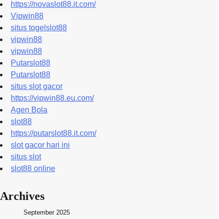
https://novaslot88.it.com/
Vipwin88
situs togelslot88
vipwin88
vipwin88
Putarslot88
Putarslot88
situs slot gacor
https://vipwin88.eu.com/
Agen Bola
slot88
https://putarslot88.it.com/
slot gacor hari ini
situs slot
slot88 online
Archives
September 2025