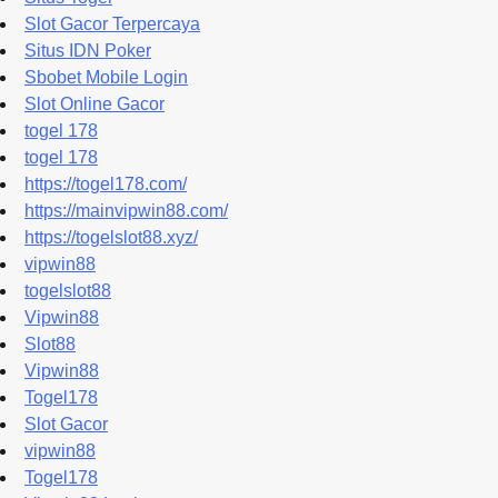
Slot Gacor Terpercaya
Situs IDN Poker
Sbobet Mobile Login
Slot Online Gacor
togel 178
togel 178
https://togel178.com/
https://mainvipwin88.com/
https://togelslot88.xyz/
vipwin88
togelslot88
Vipwin88
Slot88
Vipwin88
Togel178
Slot Gacor
vipwin88
Togel178