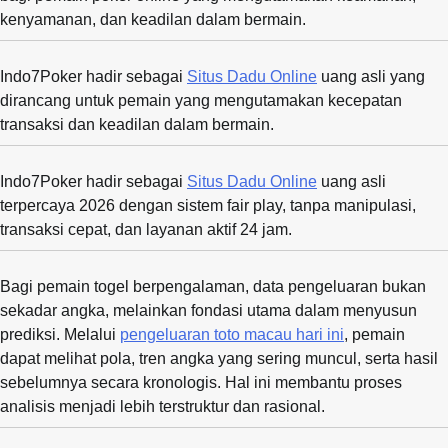
kenyamanan, dan keadilan dalam bermain.
Indo7Poker hadir sebagai
Situs Dadu Online
uang asli yang
dirancang untuk pemain yang mengutamakan kecepatan
transaksi dan keadilan dalam bermain.
Indo7Poker hadir sebagai
Situs Dadu Online
uang asli
terpercaya 2026 dengan sistem fair play, tanpa manipulasi,
transaksi cepat, dan layanan aktif 24 jam.
Bagi pemain togel berpengalaman, data pengeluaran bukan
sekadar angka, melainkan fondasi utama dalam menyusun
prediksi. Melalui
pengeluaran toto macau hari ini
, pemain
dapat melihat pola, tren angka yang sering muncul, serta hasil
sebelumnya secara kronologis. Hal ini membantu proses
analisis menjadi lebih terstruktur dan rasional.